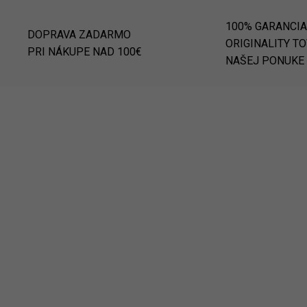
100% GARANCIA
DOPRAVA ZADARMO
ORIGINALITY T
PRI NÁKUPE NAD 100€
NAŠEJ PONUKE
ELAME IHNEĎ
NAJLACNEJŠIE NA
2781187/41
ST_805045484
TRHU
LACNEJŠIE NA
TRHU
SKLADOM
3 - 5 PRA
(>5 KS)
(