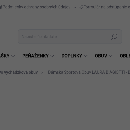
🔐Podmienky ochrany osobných údajov
📋Formulár na odstúpenie 
Hľadať
AŠKY
PEŇAŽENKY
DOPLNKY
OBUV
OBL
vo vychádzková obuv
Dámska Športová Obuv LAURA BIAGIOTTI - B
€41,87
€34,04 bez DPH