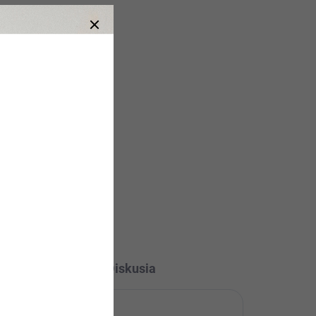
Novosť Štýlová Dámska
CH
Zimná Čiapka šedá
€5,72
Detail
l
 do
Diskusia