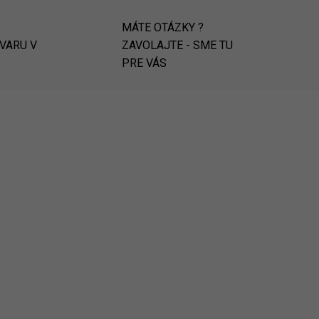
MÁTE OTÁZKY ?
OVARU V
ZAVOLAJTE - SME TU
PRE VÁS
ODOSIELAME IHNEĎ
6343
ME233237
NAJLACNEJŠIE NA
TRHU
C.DNÍ
SKLADOM
2 KS)
(5 KS)