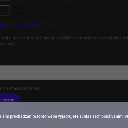
Pánske Plavky NORWAY 1963 - Červená
€12,99
BERAŤ NEWSLETTER
 svoj e-mail a my Vám budeme zasielať informácie o nových produktoc
 e-shope.
ím e-mailu súhlasíte s
podmienkami ochrany osobných údajov
hlásiť sa
alším prechádzaním tohto webu vyjadrujete súhlas s ich používaním. V