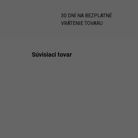
30 DNÍ NA BEZPLATNÉ
VRÁTENIE TOVARU
Súvisiaci tovar
NAJLACNEJŠIE NA
ODOSI
ST_8053000014814
TRHU
NAJ
3 - 5 PRAC.DNÍ
(2 KS)