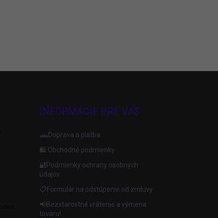
INFORMÁCIE PRE VÁS
a
🛻Doprava a platba
🛍️ Obchodné podmienky
🔐Podmienky ochrany osobných
údajov
📋Formulár na odstúpenie od zmluvy
📢Bezstarostné vrátenie a výmena
apsami
tovaru!