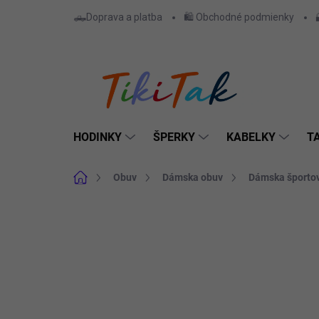
Prejsť
🛻Doprava a platba
🛍️ Obchodné podmienky
na
obsah
HODINKY
ŠPERKY
KABELKY
T
Domov
Obuv
Dámska obuv
Dámska športo
ZNAČKA:
LAURA BIAGIOTTI
NAJLACNEJŠIE NA
TRHU