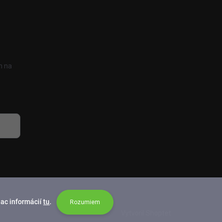
h na
iac informácií
tu
.
Rozumiem
Vytvoril Shoptet