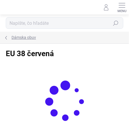
Prejsť
na
obsah
Hľadať
Dámska obuv
EU 38 červená