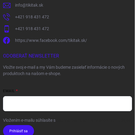
info
@
tikitak.sk
+421 918 431 472
+421 918 431 472
https://www.facebook.com/tikitak.sk/
ODOBERAŤ NEWSLETTER
Vložte svoj e-mail a my Vám budeme zasielať informácie o nových
produktoch na našom e-shope.
EMAIL
Vložením e-mailu súhlasíte s
podmienkami ochrany osobných údajov
Prihlásiť sa