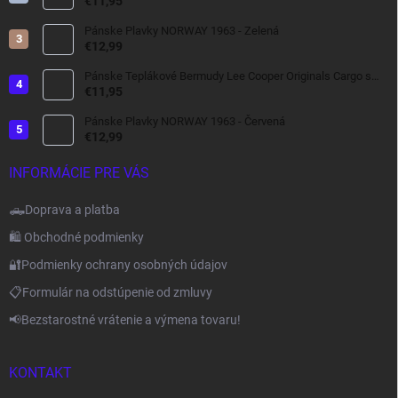
kapucňou tmavomodrá , vetrovka do dažďa
€11,95
Pánske Plavky NORWAY 1963 - Zelená
€12,99
Pánske Teplákové Bermudy Lee Cooper Originals Cargo s
bočnými Kapsami tmavo šedé
€11,95
Pánske Plavky NORWAY 1963 - Červená
€12,99
INFORMÁCIE PRE VÁS
🛻Doprava a platba
🛍️ Obchodné podmienky
🔐Podmienky ochrany osobných údajov
📋Formulár na odstúpenie od zmluvy
📢Bezstarostné vrátenie a výmena tovaru!
KONTAKT