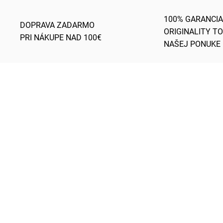
100% GARANCIA
DOPRAVA ZADARMO
ORIGINALITY T
PRI NÁKUPE NAD 100€
NAŠEJ PONUKE
LACNEJŠIE NA
ODOSIELAME IHNEĎ
ST_8053480313292
278119
TRHU
NAJLACNEJŠIE NA
TRHU
3 - 5 PRAC.DNÍ
SKL
(2 KS)
(>