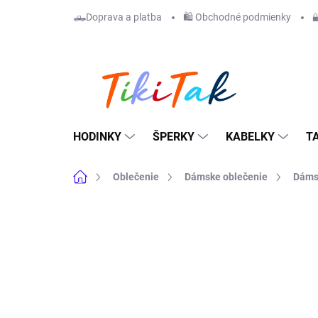
Prejsť
🛻Doprava a platba
🛍️ Obchodné podmienky

na
obsah
HODINKY
ŠPERKY
KABELKY
T
Domov
Oblečenie
Dámske oblečenie
Dáms
ZNAČKA:
LEVI´S
ODOSIELAME IHNEĎ
NAJLACNEJŠIE NA
TRHU