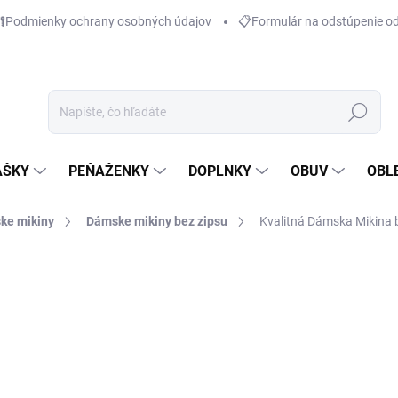
Podmienky ochrany osobných údajov
📋Formulár na odstúpenie o
Hľadať
AŠKY
PEŇAŽENKY
DOPLNKY
OBUV
OBL
ke mikiny
Dámske mikiny bez zipsu
Kvalitná Dámska Mikina b
€69,95
€29,95
€24,35 bez DPH