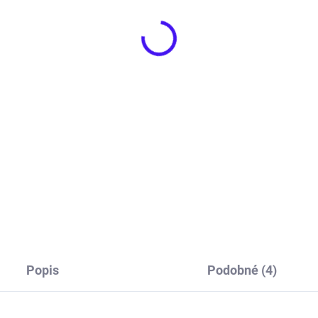
mske Tričko bez
Pánske Členkové
kávov NORWAY 1963 -
Ponožky BENYSON
žová
organická bavlna, vese
téma cukríkov, modrá
,95
€4,50
Detail
Detai
vte trendy kúsok, ktorý
Pánske členkové ponožky
inuje štýl a pohodlie.
Benyson (organická bavlna,
ske Tričko bez rukávov
veselá téma cukríky, modré) s
WAY 1963 - Ružová je
pohodlné a štýlové. Ideálne p
álnym doplnkom pre váš
každodenné nosenie. Užite si
odenný outfit a prinesie do
komfort a farebný dizajn! 🍬
o šatníka kvalitu, ktorú...
Popis
Podobné (4)