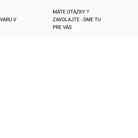
MÁTE OTÁZKY ?
OVARU V
ZAVOLAJTE - SME TU
PRE VÁS
ODOSIELAME IHNEĎ
0/41
2781163/35
NAJLACNEJŠIE NA
TRHU
ADOM
SKLADOM
5 KS)
(>5 KS)