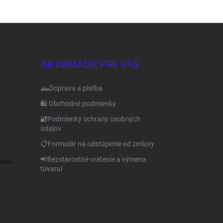
INFORMÁCIE PRE VÁS
🛻Doprava a platba
🛍️ Obchodné podmienky
🔐Podmienky ochrany osobných
údajov
📋Formulár na odstúpenie od zmluvy
📢Bezstarostné vrátenie a výmena
sami
tovaru!