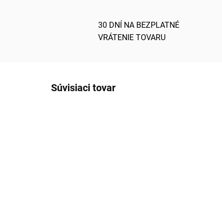
30 DNÍ NA BEZPLATNÉ
VRÁTENIE TOVARU
Súvisiaci tovar
ODOSIELAME IHNEĎ
NAJ
ME233234
NAJLACNEJŠIE NA
TRHU
SKLADOM
(5 KS)