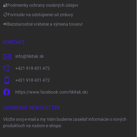
🔐Podmienky ochrany osobných údajov
📋Formulár na odstúpenie od zmluvy
📢Bezstarostné vrátenie a výmena tovaru!
KONTAKT
info
@
tikitak.sk
+421 918 431 472
+421 918 431 472
https://www.facebook.com/tikitak.sk/
ODOBERAŤ NEWSLETTER
Vložte svoj e-mail a my Vám budeme zasielať informácie o nových
produktoch na našom e-shope.