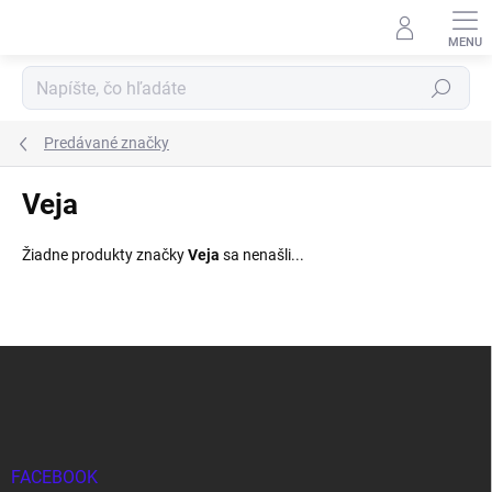
Prejsť
na
obsah
Hľadať
Predávané značky
Veja
Žiadne produkty značky
Veja
sa nenašli...
Z
á
p
ä
t
i
FACEBOOK