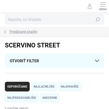
Prejsť
na
obsah
Hľadať
Predávané značky
SCERVINO STREET
OTVORIŤ FILTER
R
a
ODPORÚČAME
NAJLACNEJŠIE
NAJDRAHŠIE
d
e
NAJPREDÁVANEJŠIE
ABECEDNE
n
i
1
položiek celkom