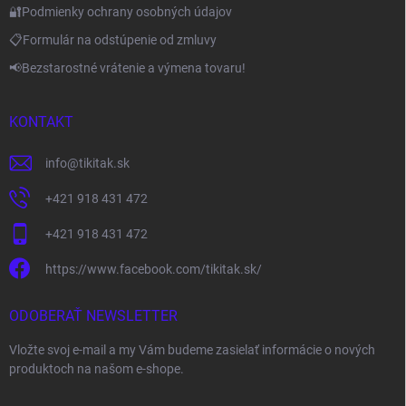
🔐Podmienky ochrany osobných údajov
📋Formulár na odstúpenie od zmluvy
📢Bezstarostné vrátenie a výmena tovaru!
KONTAKT
info
@
tikitak.sk
+421 918 431 472
+421 918 431 472
https://www.facebook.com/tikitak.sk/
ODOBERAŤ NEWSLETTER
Vložte svoj e-mail a my Vám budeme zasielať informácie o nových
produktoch na našom e-shope.