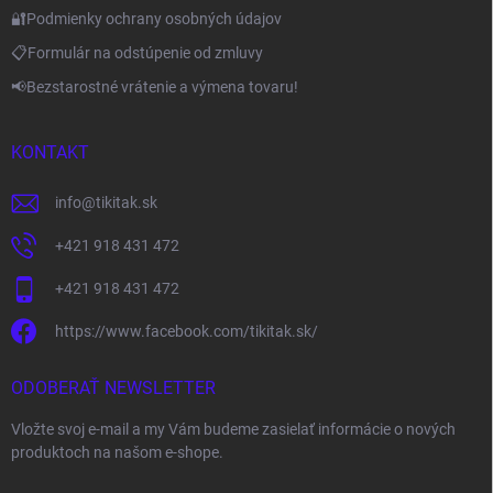
🔐Podmienky ochrany osobných údajov
📋Formulár na odstúpenie od zmluvy
📢Bezstarostné vrátenie a výmena tovaru!
KONTAKT
info
@
tikitak.sk
+421 918 431 472
+421 918 431 472
https://www.facebook.com/tikitak.sk/
ODOBERAŤ NEWSLETTER
Vložte svoj e-mail a my Vám budeme zasielať informácie o nových
produktoch na našom e-shope.