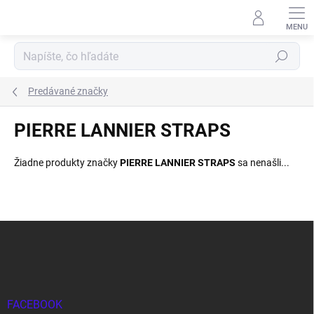
Prejsť
na
obsah
Hľadať
Predávané značky
PIERRE LANNIER STRAPS
Žiadne produkty značky
PIERRE LANNIER STRAPS
sa nenašli...
Z
á
p
ä
t
i
FACEBOOK