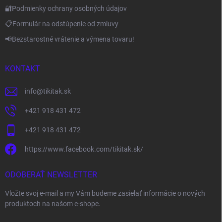
🔐Podmienky ochrany osobných údajov
📋Formulár na odstúpenie od zmluvy
📢Bezstarostné vrátenie a výmena tovaru!
KONTAKT
info
@
tikitak.sk
+421 918 431 472
+421 918 431 472
https://www.facebook.com/tikitak.sk/
ODOBERAŤ NEWSLETTER
Vložte svoj e-mail a my Vám budeme zasielať informácie o nových
produktoch na našom e-shope.