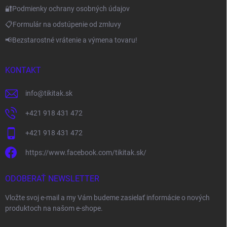
🔐Podmienky ochrany osobných údajov
📋Formulár na odstúpenie od zmluvy
📢Bezstarostné vrátenie a výmena tovaru!
KONTAKT
info
@
tikitak.sk
+421 918 431 472
+421 918 431 472
https://www.facebook.com/tikitak.sk/
ODOBERAŤ NEWSLETTER
Vložte svoj e-mail a my Vám budeme zasielať informácie o nových
produktoch na našom e-shope.