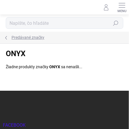
Prejsť
na
obsah
Hľadať
Predávané značky
ONYX
Žiadne produkty značky
ONYX
sa nenašli...
Z
á
p
ä
t
i
FACEBOOK