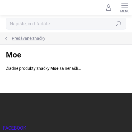
Prejsť
na
obsah
Hľadať
Predávané značky
Moe
Žiadne produkty značky
Moe
sa nenašli...
Z
á
p
ä
t
i
FACEBOOK