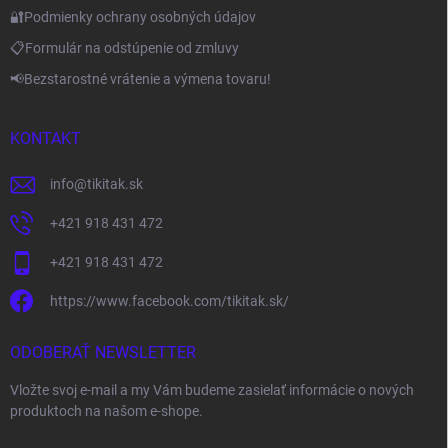
🔐Podmienky ochrany osobných údajov
📋Formulár na odstúpenie od zmluvy
📢Bezstarostné vrátenie a výmena tovaru!
KONTAKT
info
@
tikitak.sk
+421 918 431 472
+421 918 431 472
https://www.facebook.com/tikitak.sk/
ODOBERAŤ NEWSLETTER
Vložte svoj e-mail a my Vám budeme zasielať informácie o nových
produktoch na našom e-shope.