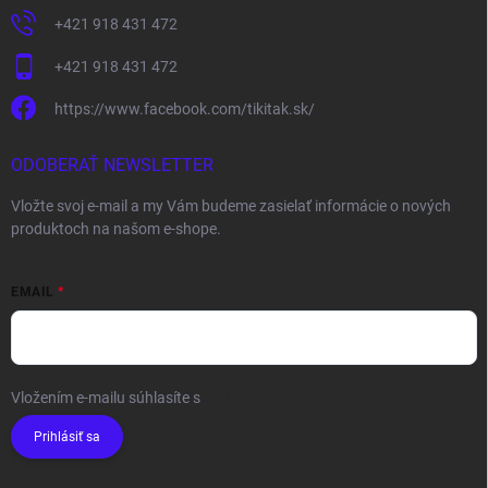
+421 918 431 472
+421 918 431 472
https://www.facebook.com/tikitak.sk/
ODOBERAŤ NEWSLETTER
Vložte svoj e-mail a my Vám budeme zasielať informácie o nových
produktoch na našom e-shope.
EMAIL
Vložením e-mailu súhlasíte s
podmienkami ochrany osobných údajov
Prihlásiť sa