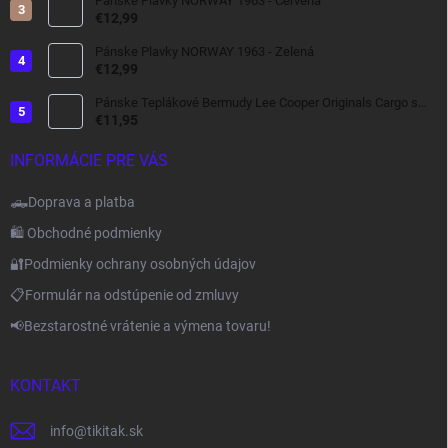
Pánske Plavky NORWAY 1963 - Červená
€12,99
Pánske Plavky NORWAY 1963 - Zelená
€12,99
Pánske Teplákové Bermudy Lee Cooper Originals Cargo s
bočnými Kapsami tmavo šedé
€11,95
INFORMÁCIE PRE VÁS
🛻Doprava a platba
🛍️ Obchodné podmienky
🔐Podmienky ochrany osobných údajov
📋Formulár na odstúpenie od zmluvy
📢Bezstarostné vrátenie a výmena tovaru!
KONTAKT
info
@
tikitak.sk