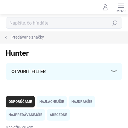
Prejsť
na
obsah
Hľadať
Predávané značky
Hunter
OTVORIŤ FILTER
R
a
ODPORÚČAME
NAJLACNEJŠIE
NAJDRAHŠIE
d
e
NAJPREDÁVANEJŠIE
ABECEDNE
n
i
8
položiek celkom