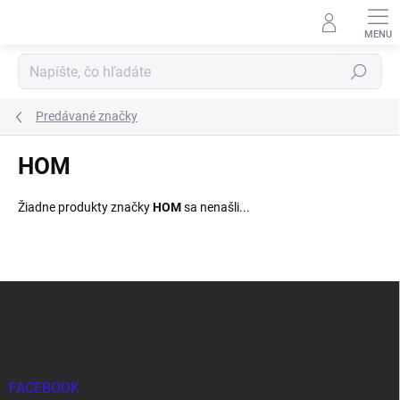
Prejsť
na
obsah
Hľadať
Predávané značky
HOM
Žiadne produkty značky
HOM
sa nenašli...
Z
á
p
ä
t
i
FACEBOOK