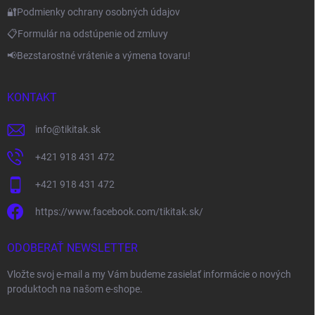
🔐Podmienky ochrany osobných údajov
📋Formulár na odstúpenie od zmluvy
📢Bezstarostné vrátenie a výmena tovaru!
KONTAKT
info
@
tikitak.sk
+421 918 431 472
+421 918 431 472
https://www.facebook.com/tikitak.sk/
ODOBERAŤ NEWSLETTER
Vložte svoj e-mail a my Vám budeme zasielať informácie o nových
produktoch na našom e-shope.