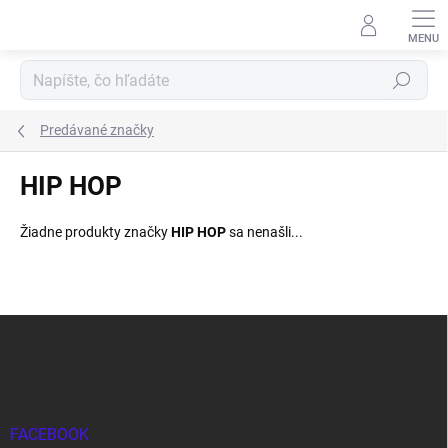
Prejsť
na
obsah
Hľadať
Predávané značky
HIP HOP
Žiadne produkty značky
HIP HOP
sa nenašli...
Z
á
p
ä
t
i
FACEBOOK