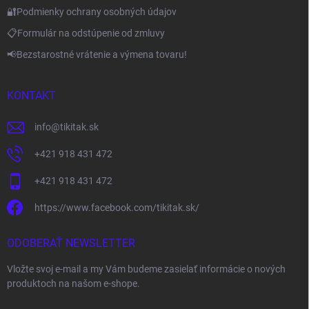
🔐Podmienky ochrany osobných údajov
📋Formulár na odstúpenie od zmluvy
📢Bezstarostné vrátenie a výmena tovaru!
KONTAKT
info
@
tikitak.sk
+421 918 431 472
+421 918 431 472
https://www.facebook.com/tikitak.sk/
ODOBERAŤ NEWSLETTER
Vložte svoj e-mail a my Vám budeme zasielať informácie o nových
produktoch na našom e-shope.