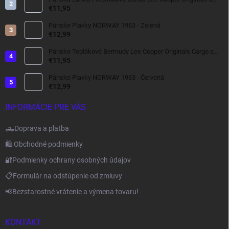
kapucňou tmavomodrá , vetrovka do dažďa
€11,95
Pánske Plavky NORWAY 1963 - Zelená
€12,99
Pánske Teplákové Bermudy Lee Cooper Originals Cargo s
bočnými Kapsami tmavo šedé
€11,95
Pánske Plavky NORWAY 1963 - Červená
€12,99
INFORMÁCIE PRE VÁS
🛻Doprava a platba
🛍️ Obchodné podmienky
🔐Podmienky ochrany osobných údajov
📋Formulár na odstúpenie od zmluvy
📢Bezstarostné vrátenie a výmena tovaru!
KONTAKT