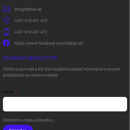
info
@
tikitak.sk
+421 918 431 472
+421 918 431 472
https://www.facebook.com/tikitak.sk/
ODOBERAŤ NEWSLETTER
Vložte svoj e-mail a my Vám budeme zasielať informácie o nových
produktoch na našom e-shope.
EMAIL
Vložením e-mailu súhlasíte s
podmienkami ochrany osobných údajov