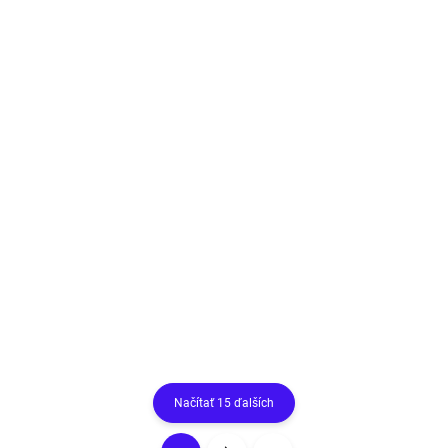
SKLADOM
(3 KS)
Esprit dámsky náhrdelník strieborný ESNL23384LSI
€88,10
Do košíka
Trblietavý dámsky strieborný náhrdelník s príveskom s kubickými
zirkónmi.
Načítať 15 ďalších