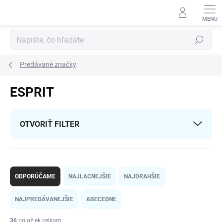
Prejsť
na
obsah
Hľadať
Predávané značky
ESPRIT
OTVORIŤ FILTER
R
a
ODPORÚČAME
NAJLACNEJŠIE
NAJDRAHŠIE
d
e
NAJPREDÁVANEJŠIE
ABECEDNE
n
i
36
položiek celkom