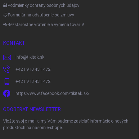
🔐Podmienky ochrany osobných údajov
📋Formulár na odstúpenie od zmluvy
📢Bezstarostné vrátenie a výmena tovaru!
KONTAKT
info
@
tikitak.sk
+421 918 431 472
+421 918 431 472
https://www.facebook.com/tikitak.sk/
ODOBERAŤ NEWSLETTER
Vložte svoj e-mail a my Vám budeme zasielať informácie o nových
produktoch na našom e-shope.