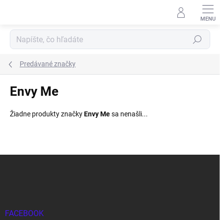
Prejsť
na
obsah
Hľadať
Predávané značky
Envy Me
Žiadne produkty značky
Envy Me
sa nenašli...
Z
á
p
ä
t
i
FACEBOOK