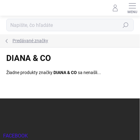
Prejsť
na
obsah
Hľadať
Predávané značky
DIANA & CO
Žiadne produkty značky
DIANA & CO
sa nenašli...
Z
á
p
ä
t
i
FACEBOOK