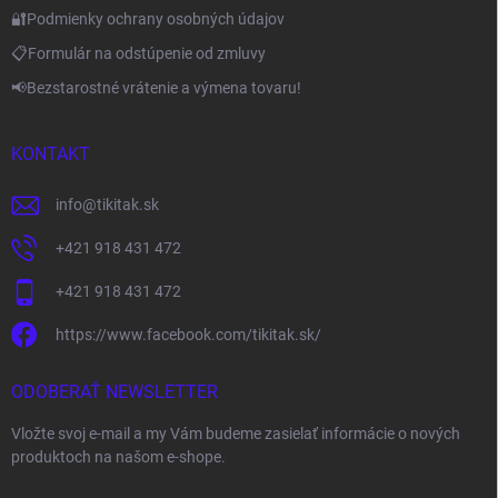
🔐Podmienky ochrany osobných údajov
📋Formulár na odstúpenie od zmluvy
📢Bezstarostné vrátenie a výmena tovaru!
KONTAKT
info
@
tikitak.sk
+421 918 431 472
+421 918 431 472
https://www.facebook.com/tikitak.sk/
ODOBERAŤ NEWSLETTER
Vložte svoj e-mail a my Vám budeme zasielať informácie o nových
produktoch na našom e-shope.