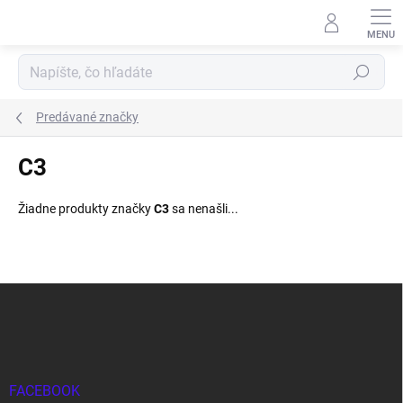
Prejsť
na
obsah
Hľadať
Predávané značky
C3
Žiadne produkty značky
C3
sa nenašli...
Z
á
p
ä
t
i
FACEBOOK