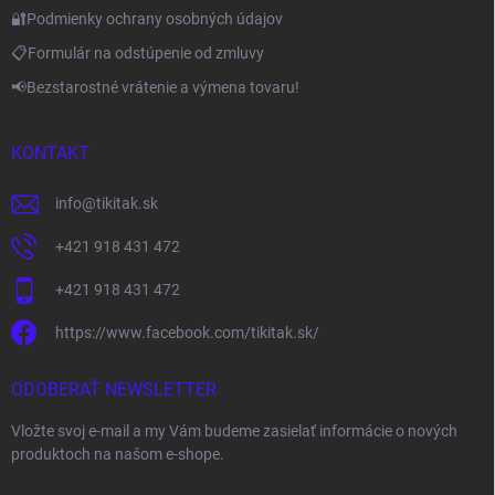
🔐Podmienky ochrany osobných údajov
📋Formulár na odstúpenie od zmluvy
📢Bezstarostné vrátenie a výmena tovaru!
KONTAKT
info
@
tikitak.sk
+421 918 431 472
+421 918 431 472
https://www.facebook.com/tikitak.sk/
ODOBERAŤ NEWSLETTER
Vložte svoj e-mail a my Vám budeme zasielať informácie o nových
produktoch na našom e-shope.