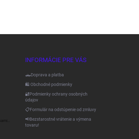
INFORMÁCIE PRE VÁS
🛻Doprava a platba
🛍️ Obchodné podmienky
🔐Podmienky ochrany osobných
údajov
📋Formulár na odstúpenie od zmluvy
📢Bezstarostné vrátenie a výmena
sami
tovaru!