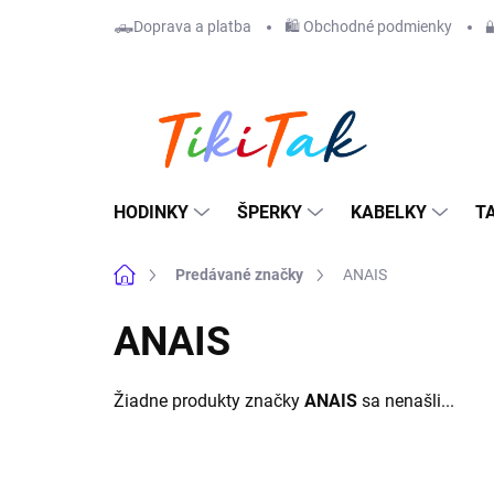
Prejsť
🛻Doprava a platba
🛍️ Obchodné podmienky

na
obsah
HODINKY
ŠPERKY
KABELKY
T
Domov
Predávané značky
ANAIS
ANAIS
Žiadne produkty značky
ANAIS
sa nenašli...