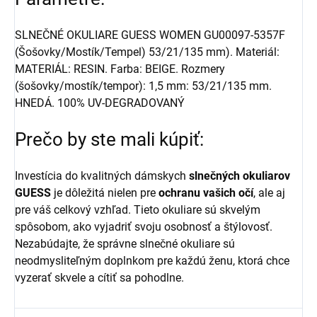
SLNEČNÉ OKULIARE GUESS WOMEN GU00097-5357F
(Šošovky/Mostík/Tempel) 53/21/135 mm). Materiál:
MATERIÁL: RESIN. Farba: BEIGE. Rozmery
(šošovky/mostík/tempor): 1,5 mm: 53/21/135 mm.
HNEDÁ. 100% UV-DEGRADOVANÝ
Prečo by ste mali kúpiť:
Investícia do kvalitných dámskych
slnečných okuliarov
GUESS
je dôležitá nielen pre
ochranu vašich očí
, ale aj
pre váš celkový vzhľad. Tieto okuliare sú skvelým
spôsobom, ako vyjadriť svoju osobnosť a štýlovosť.
Nezabúdajte, že správne slnečné okuliare sú
neodmysliteľným doplnkom pre každú ženu, ktorá chce
vyzerať skvele a cítiť sa pohodlne.