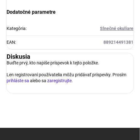
Dodatočné parametre
Kategória
:
Slnečné okuliare
EAN
:
889214491381
Diskusia
Buďte prvý, kto napíše príspevok k tejto položke.
Len registrovaní používatelia môžu pridávať príspevky. Prosím
prihláste sa
alebo sa
zaregistrujte
.
Z
á