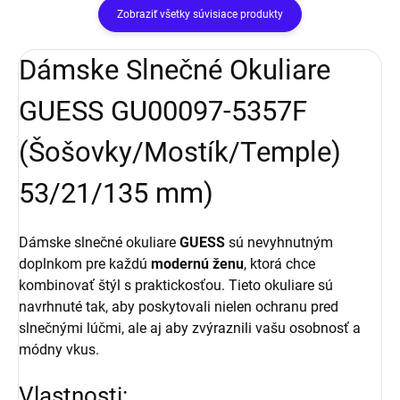
Zobraziť všetky súvisiace produkty
Dámske Slnečné Okuliare
GUESS GU00097-5357F
(Šošovky/Mostík/Temple)
53/21/135 mm)
Dámske slnečné okuliare
GUESS
sú nevyhnutným
doplnkom pre každú
modernú ženu
, ktorá chce
kombinovať štýl s praktickosťou. Tieto okuliare sú
navrhnuté tak, aby poskytovali nielen ochranu pred
slnečnými lúčmi, ale aj aby zvýraznili vašu osobnosť a
módny vkus.
Vlastnosti: