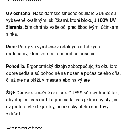
UV ochrana:
Naše dámske slnečné okuliare GUESS sú
vybavené kvalitnými sklíčkami, ktoré blokujú
100% UV
žiarenia
, čím chránia vaše oči pred škodlivými účinkami
slnka.
Rám:
Rámy sú vyrobené z odolných a ľahkých
materiálov, ktoré zaručujú pohodlné nosenie.
Pohodlie:
Ergonomický dizajn zabezpečuje, že okuliare
dobre sedia a sú pohodlné na nosenie počas celého dňa,
či už ste na pláži, v meste alebo na výlete.
Štýl:
Dámske slnečné okuliare GUESS sú navrhnuté tak,
aby doplnili váš outfit a podčiarkli váš jedinečný štýl, či
už preferujete elegantný, bohémsky alebo športový
vzhľad.
Parametre: