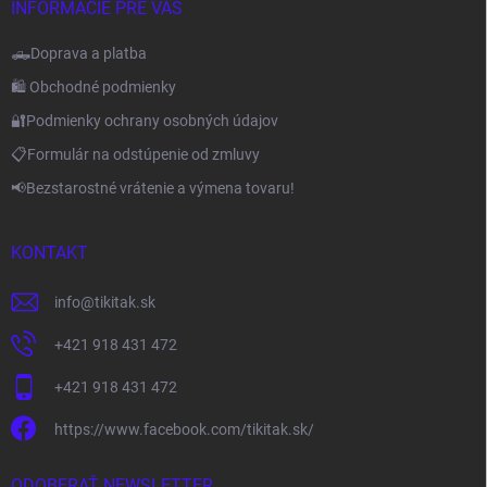
INFORMÁCIE PRE VÁS
🛻Doprava a platba
🛍️ Obchodné podmienky
🔐Podmienky ochrany osobných údajov
📋Formulár na odstúpenie od zmluvy
📢Bezstarostné vrátenie a výmena tovaru!
KONTAKT
info
@
tikitak.sk
+421 918 431 472
+421 918 431 472
https://www.facebook.com/tikitak.sk/
ODOBERAŤ NEWSLETTER