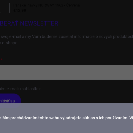
Pánske Plavky NORWAY 1963 - Červená
€12,99
BERAŤ NEWSLETTER
 svoj e-mail a my Vám budeme zasielať informácie o nových produktoc
 e-shope.
ím e-mailu súhlasíte s
podmienkami ochrany osobných údajov
hlásiť sa
alším prechádzaním tohto webu vyjadrujete súhlas s ich používaním. V