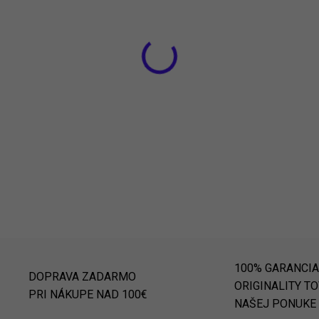
Jednotková
Zvoľte variant
cena:
DETAILNÉ INFORMÁCIE
OPÝTAŤ SA
STRÁŽIŤ
100% GARANCIA
DOPRAVA ZADARMO
ORIGINALITY T
PRI NÁKUPE NAD 100€
NAŠEJ PONUKE