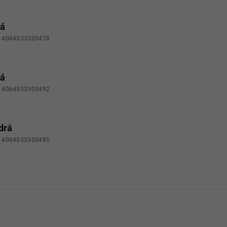
rá
4064533303478
rá
4064533303492
drá
4064533303485