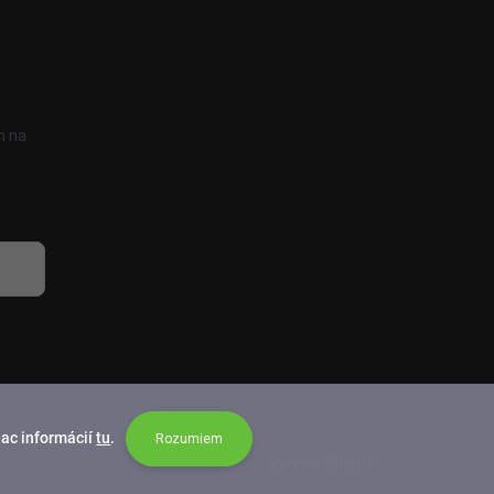
h na
iac informácií
tu
.
Rozumiem
Vytvoril Shoptet