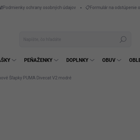
🔐Podmienky ochrany osobných údajov
📋Formulár na odstúpenie 
Hľadať
AŠKY
PEŇAŽENKY
DOPLNKY
OBUV
OBL
ové Šľapky PUMA Divecat V2 modré
€17,95
€14,59 bez DPH