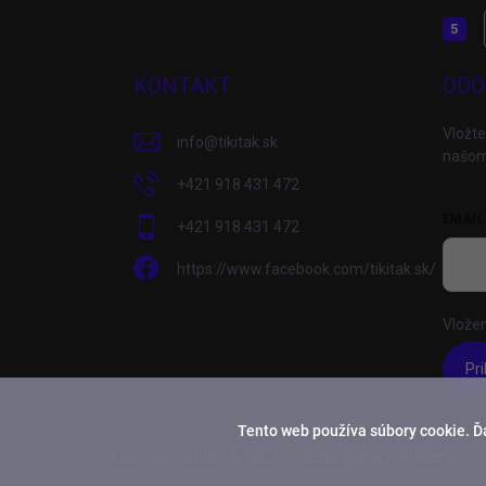
KONTAKT
ODO
Vložte
info
@
tikitak.sk
našom
+421 918 431 472
EMAIL
+421 918 431 472
https://www.facebook.com/tikitak.sk/
Vložen
Pri
Tento web používa súbory cookie. Ď
Copyright 2026
TikiTak.sk
. Všetky práva vyhradené.