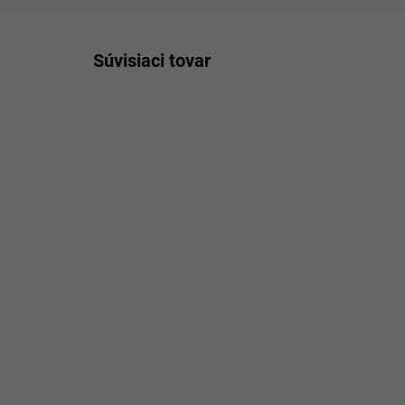
Súvisiaci tovar
NAJLACNEJŠIE NA
ODOSI
EN_PE99009
TRHU
NAJ
3 - 5 PRAC.DNÍ
(>5 KS)
PERO PERTEGAZ
Un
PE99009 (13,5CM )
Pr
GI
€21,96
pá
€3