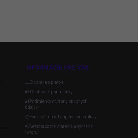
INFORMÁCIE PRE VÁS
a
🛻Doprava a platba
🛍️ Obchodné podmienky
🔐Podmienky ochrany osobných
údajov
📋Formulár na odstúpenie od zmluvy
📢Bezstarostné vrátenie a výmena
apsami
tovaru!