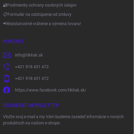
🔐Podmienky ochrany osobných údajov
📋Formulár na odstúpenie od zmluvy
📢Bezstarostné vrátenie a výmena tovaru!
KONTAKT
info
@
tikitak.sk
+421 918 431 472
+421 918 431 472
https://www.facebook.com/tikitak.sk/
ODOBERAŤ NEWSLETTER
Vložte svoj e-mail a my Vám budeme zasielať informácie o nových
produktoch na našom e-shope.