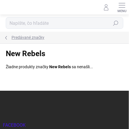
Prejsť
na
obsah
Hľadať
Predávané značky
New Rebels
Žiadne produkty značky
New Rebels
sa nenašli...
Z
á
p
ä
t
i
FACEBOOK