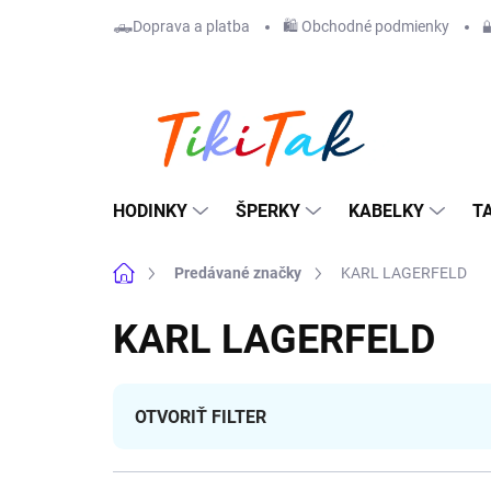
Prejsť
🛻Doprava a platba
🛍️ Obchodné podmienky

na
obsah
HODINKY
ŠPERKY
KABELKY
T
Domov
Predávané značky
KARL LAGERFELD
KARL LAGERFELD
OTVORIŤ FILTER