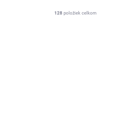
128
položiek celkom
NAJLACNEJŠIE NA
EN_5512278
TRHU
3 - 5 PRAC.DNÍ
(>5 KS)
Dámske Náušnice KARL LAGERFELD