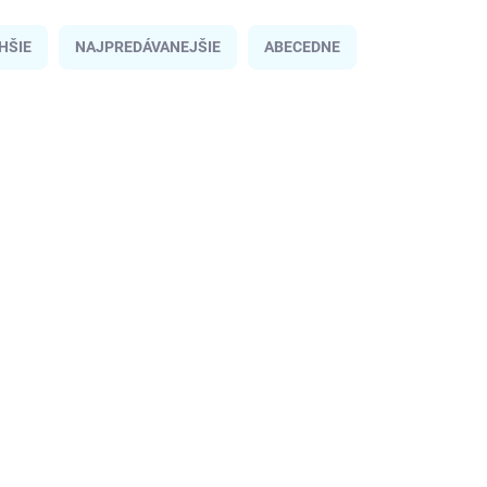
HŠIE
NAJPREDÁVANEJŠIE
ABECEDNE
NAJLACNEJŠIE NA
EN_5512217
TRHU
3 - 5 PRAC.DNÍ
(>5 KS)
Dámske Náušnice KARL LAGERFELD