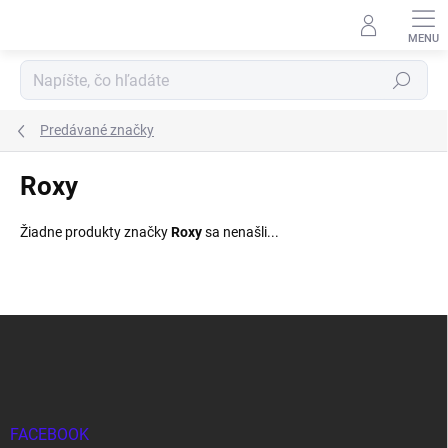
Prejsť
na
obsah
Hľadať
Predávané značky
Roxy
Žiadne produkty značky
Roxy
sa nenašli...
Z
á
p
ä
t
i
FACEBOOK