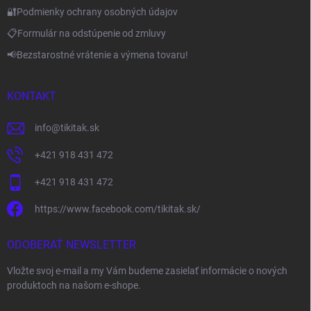
🔐Podmienky ochrany osobných údajov
📋Formulár na odstúpenie od zmluvy
📢Bezstarostné vrátenie a výmena tovaru!
KONTAKT
info
@
tikitak.sk
+421 918 431 472
+421 918 431 472
https://www.facebook.com/tikitak.sk/
ODOBERAŤ NEWSLETTER
Vložte svoj e-mail a my Vám budeme zasielať informácie o nových
produktoch na našom e-shope.