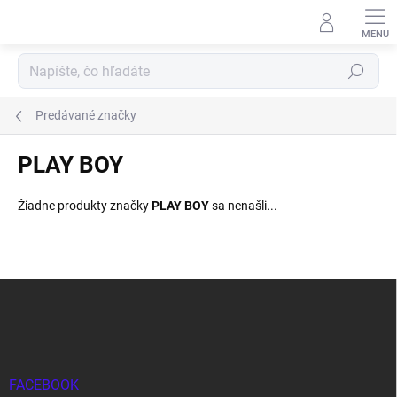
Prejsť
na
obsah
Hľadať
Predávané značky
PLAY BOY
Žiadne produkty značky
PLAY BOY
sa nenašli...
Z
á
p
ä
t
i
FACEBOOK