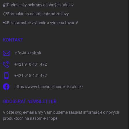
🔐Podmienky ochrany osobných údajov
📋Formulár na odstúpenie od zmluvy
📢Bezstarostné vrátenie a výmena tovaru!
KONTAKT
info
@
tikitak.sk
+421 918 431 472
+421 918 431 472
https://www.facebook.com/tikitak.sk/
ODOBERAŤ NEWSLETTER
Vložte svoj e-mail a my Vám budeme zasielať informácie o nových
produktoch na našom e-shope.