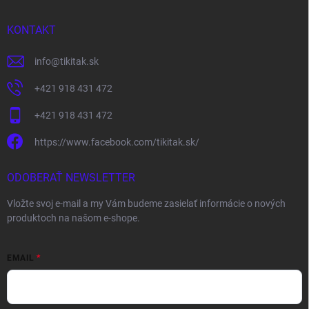
KONTAKT
info
@
tikitak.sk
+421 918 431 472
+421 918 431 472
https://www.facebook.com/tikitak.sk/
ODOBERAŤ NEWSLETTER
Vložte svoj e-mail a my Vám budeme zasielať informácie o nových
produktoch na našom e-shope.
EMAIL