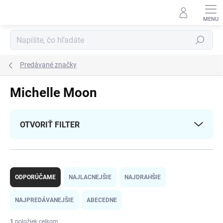
Prejsť
na
obsah
Hľadať
Predávané značky
Michelle Moon
OTVORIŤ FILTER
R
a
ODPORÚČAME
NAJLACNEJŠIE
NAJDRAHŠIE
d
e
NAJPREDÁVANEJŠIE
ABECEDNE
n
i
1
položiek celkom