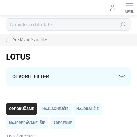
Prejsť
na
obsah
Hľadať
Predávané značky
LOTUS
OTVORIŤ FILTER
R
a
ODPORÚČAME
NAJLACNEJŠIE
NAJDRAHŠIE
d
e
NAJPREDÁVANEJŠIE
ABECEDNE
n
i
1
položiek celkom