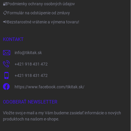
🔐Podmienky ochrany osobných údajov
📋Formulár na odstúpenie od zmluvy
📢Bezstarostné vrátenie a výmena tovaru!
KONTAKT
info
@
tikitak.sk
+421 918 431 472
+421 918 431 472
https://www.facebook.com/tikitak.sk/
ODOBERAŤ NEWSLETTER
Vložte svoj e-mail a my Vám budeme zasielať informácie o nových
produktoch na našom e-shope.