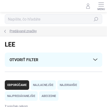
Prejsť
na
obsah
Hľadať
Predávané značky
LEE
OTVORIŤ FILTER
R
a
ODPORÚČAME
NAJLACNEJŠIE
NAJDRAHŠIE
d
e
NAJPREDÁVANEJŠIE
ABECEDNE
n
i
7
položiek celkom