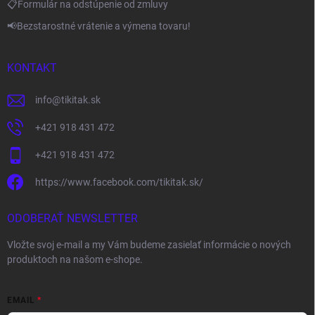
📋Formulár na odstúpenie od zmluvy
📢Bezstarostné vrátenie a výmena tovaru!
KONTAKT
info
@
tikitak.sk
+421 918 431 472
+421 918 431 472
https://www.facebook.com/tikitak.sk/
ODOBERAŤ NEWSLETTER
Vložte svoj e-mail a my Vám budeme zasielať informácie o nových
produktoch na našom e-shope.
EMAIL