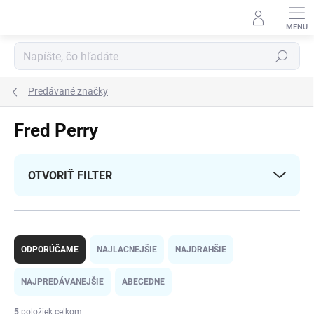
Prejsť
na
obsah
Hľadať
Predávané značky
Fred Perry
OTVORIŤ FILTER
R
a
ODPORÚČAME
NAJLACNEJŠIE
NAJDRAHŠIE
d
e
NAJPREDÁVANEJŠIE
ABECEDNE
n
i
5
položiek celkom