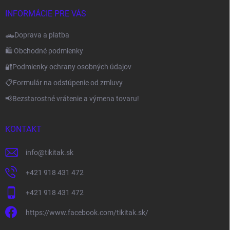
INFORMÁCIE PRE VÁS
🛻Doprava a platba
🛍️ Obchodné podmienky
🔐Podmienky ochrany osobných údajov
📋Formulár na odstúpenie od zmluvy
📢Bezstarostné vrátenie a výmena tovaru!
KONTAKT
info
@
tikitak.sk
+421 918 431 472
+421 918 431 472
https://www.facebook.com/tikitak.sk/