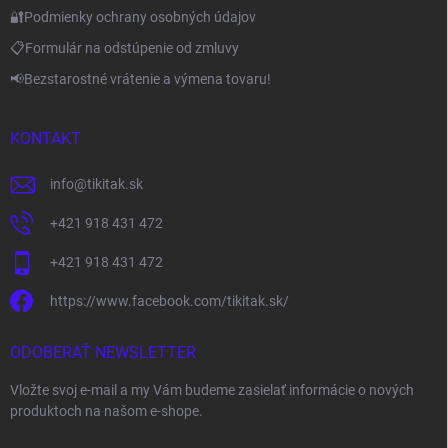
🔐Podmienky ochrany osobných údajov
📋Formulár na odstúpenie od zmluvy
📢Bezstarostné vrátenie a výmena tovaru!
KONTAKT
info
@
tikitak.sk
+421 918 431 472
+421 918 431 472
https://www.facebook.com/tikitak.sk/
ODOBERAŤ NEWSLETTER
Vložte svoj e-mail a my Vám budeme zasielať informácie o nových
produktoch na našom e-shope.