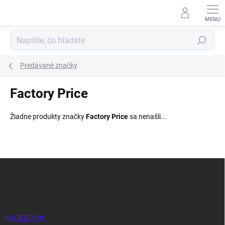
Prejsť
na
obsah
Hľadať
Predávané značky
Factory Price
Žiadne produkty značky
Factory Price
sa nenašli...
Z
á
p
ä
t
i
FACEBOOK