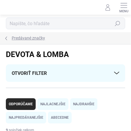
Prejsť
na
obsah
Hľadať
Predávané značky
DEVOTA & LOMBA
OTVORIŤ FILTER
R
a
ODPORÚČAME
NAJLACNEJŠIE
NAJDRAHŠIE
d
e
NAJPREDÁVANEJŠIE
ABECEDNE
n
i
9
položiek celkom