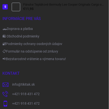
Pánske Teplákové Bermudy Lee Cooper Originals Cargo s
bočnými Kapsami tmavo šedé
€11,95
INFORMÁCIE PRE VÁS
🛻Doprava a platba
🛍️ Obchodné podmienky
🔐Podmienky ochrany osobných údajov
📋Formulár na odstúpenie od zmluvy
📢Bezstarostné vrátenie a výmena tovaru!
KONTAKT
info
@
tikitak.sk
+421 918 431 472
+421 918 431 472