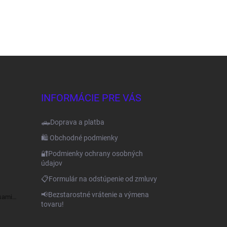
INFORMÁCIE PRE VÁS
🛻Doprava a platba
🛍️ Obchodné podmienky
🔐Podmienky ochrany osobných
údajov
📋Formulár na odstúpenie od zmluvy
📢Bezstarostné vrátenie a výmena
sami
tovaru!