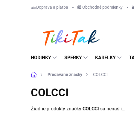
Prejsť
🛻Doprava a platba
🛍️ Obchodné podmienky

na
obsah
HODINKY
ŠPERKY
KABELKY
T
Domov
Predávané značky
COLCCI
COLCCI
Žiadne produkty značky
COLCCI
sa nenašli...