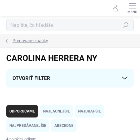
Prejsť
na
obsah
Hľadať
Predávané značky
CAROLINA HERRERA NY
OTVORIŤ FILTER
R
a
ODPORÚČAME
NAJLACNEJŠIE
NAJDRAHŠIE
d
e
NAJPREDÁVANEJŠIE
ABECEDNE
n
i
4
položiek celkom