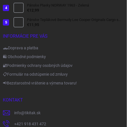
Pánske Plavky NORWAY 1963 - Zelená
€12,99
Pánske Teplákové Bermudy Lee Cooper Originals Cargo s
bočnými Kapsami tmavo šedé
€11,95
INFORMÁCIE PRE VÁS
🛻Doprava a platba
🛍️ Obchodné podmienky
🔐Podmienky ochrany osobných údajov
📋Formulár na odstúpenie od zmluvy
📢Bezstarostné vrátenie a výmena tovaru!
KONTAKT
info
@
tikitak.sk
+421 918 431 472