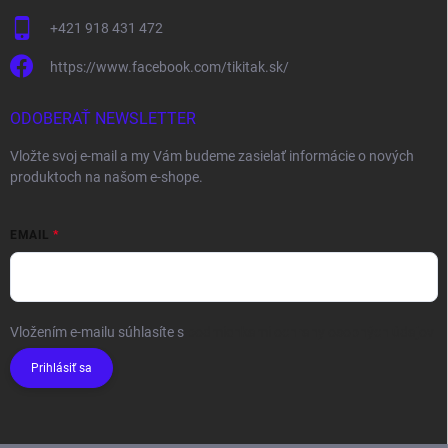
+421 918 431 472
https://www.facebook.com/tikitak.sk/
ODOBERAŤ NEWSLETTER
Vložte svoj e-mail a my Vám budeme zasielať informácie o nových
produktoch na našom e-shope.
EMAIL
Vložením e-mailu súhlasíte s
podmienkami ochrany osobných údajov
Prihlásiť sa