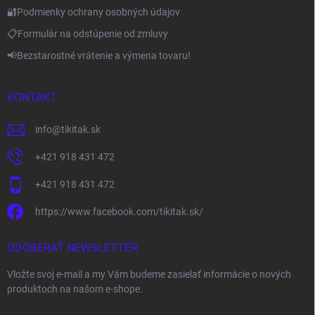
🔐Podmienky ochrany osobných údajov
📋Formulár na odstúpenie od zmluvy
📢Bezstarostné vrátenie a výmena tovaru!
KONTAKT
info
@
tikitak.sk
+421 918 431 472
+421 918 431 472
https://www.facebook.com/tikitak.sk/
ODOBERAŤ NEWSLETTER
Vložte svoj e-mail a my Vám budeme zasielať informácie o nových
produktoch na našom e-shope.