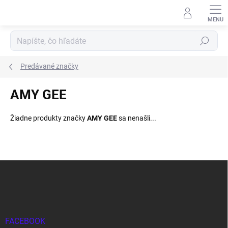
Prejsť
na
obsah
Hľadať
Predávané značky
AMY GEE
Žiadne produkty značky
AMY GEE
sa nenašli...
Z
á
p
ä
t
i
FACEBOOK