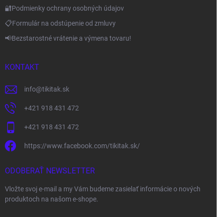
🔐Podmienky ochrany osobných údajov
📋Formulár na odstúpenie od zmluvy
📢Bezstarostné vrátenie a výmena tovaru!
KONTAKT
info
@
tikitak.sk
+421 918 431 472
+421 918 431 472
https://www.facebook.com/tikitak.sk/
ODOBERAŤ NEWSLETTER
Vložte svoj e-mail a my Vám budeme zasielať informácie o nových
produktoch na našom e-shope.