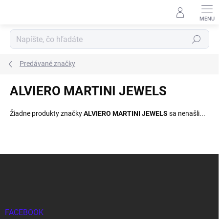
Prejsť
na
obsah
Hľadať
Predávané značky
ALVIERO MARTINI JEWELS
Žiadne produkty značky
ALVIERO MARTINI JEWELS
sa nenašli...
Z
á
p
ä
t
i
FACEBOOK